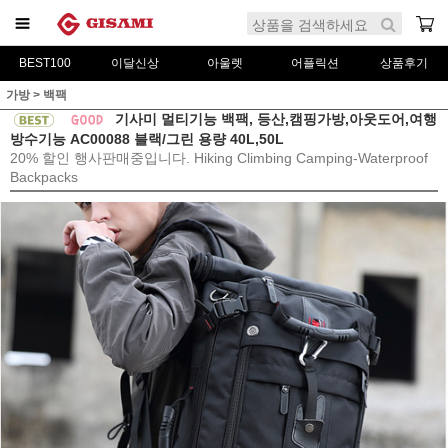
BEST100
이달신상
아울렛
어플릭션
상품후기
가방
>
백팩
기사미 멀티기능 백팩, 등산,캠핑가방,아웃도어,여행
방수기능 AC00088 블랙/그린 용량 40L,50L
20% 할인 행사판매중입니다. Hiking Climbing Camping-Waterproof
Backpacks