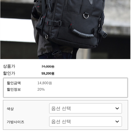
상품가
74,000원
할인가
59,200
원
할인금액
14,800원
할인정보
20%
색상
가방사이즈