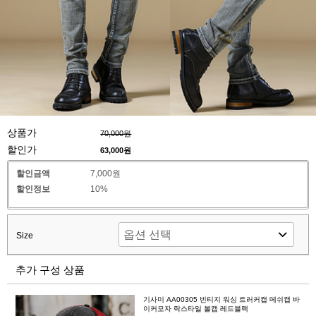
상품가
70,000원
할인가
63,000
원
할인금액
7,000원
할인정보
10%
Size
추가 구성 상품
기사미 AA00305 빈티지 워싱 트러커캡 메쉬캡 바
이커모자 락스타일 볼캡 레드블랙