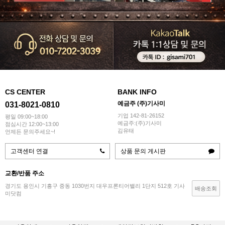
CS CENTER
BANK INFO
예금주 (주)기사미
031-8021-0810
기업 142-81-26152
평일 09:00~18:00
예금주:(주)기사미
점심시간 12:00~13:00
김유태
언제든 문의주세요~!
고객센터 연결
상품 문의 게시판
교환/반품 주소
경기도 용인시 기흥구 중동 1030번지 대우프론티어밸리 1단지 512호 기사
배송조회
미닷컴