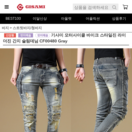
BEST100
이달신상
아울렛
어플릭션
상품후기
바지
>
스트릿바지/청바지
기사미 모터사이클 바이크 스타일진 라이
더진 간지 슬림데님 CF00480 Gray