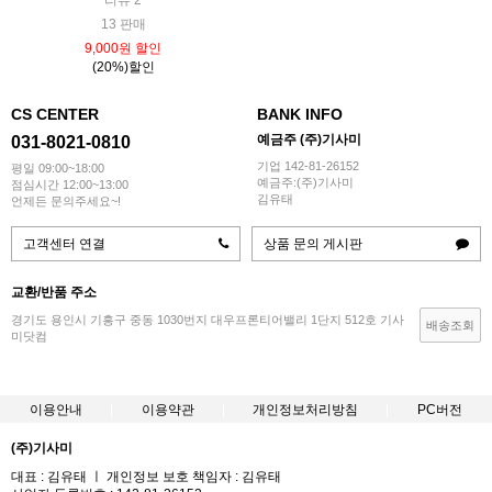
리뷰 2
13 판매
9,000원 할인
(20%)할인
CS CENTER
BANK INFO
예금주 (주)기사미
031-8021-0810
기업 142-81-26152
평일 09:00~18:00
예금주:(주)기사미
점심시간 12:00~13:00
김유태
언제든 문의주세요~!
고객센터 연결
상품 문의 게시판
교환/반품 주소
경기도 용인시 기흥구 중동 1030번지 대우프론티어밸리 1단지 512호 기사
배송조회
미닷컴
이용안내
이용약관
개인정보처리방침
PC버전
(주)기사미
대표 : 김유태 ㅣ 개인정보 보호 책임자 : 김유태