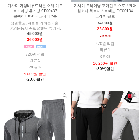
기사미 가성비부드러운 소재 기모
기사미 트레이닝 조거팬츠 스포츠웨어
트레이닝 츄리닝 CF00437
웜소재 휘트니스트패션 CC00134
블랙/CF00438 그레이 2종
그레이 팬츠
당일출고, 겨울철 가벼운외출,
34,000원
야외운동시 꼭필요했던 츄리닝.
23,800원
45,000원
36,000원
470원 적립
리뷰 1
720원 적립
3 판매
리뷰 5
10,200원 할인
29 판매
(30%)할인
9,000원 할인
(20%)할인