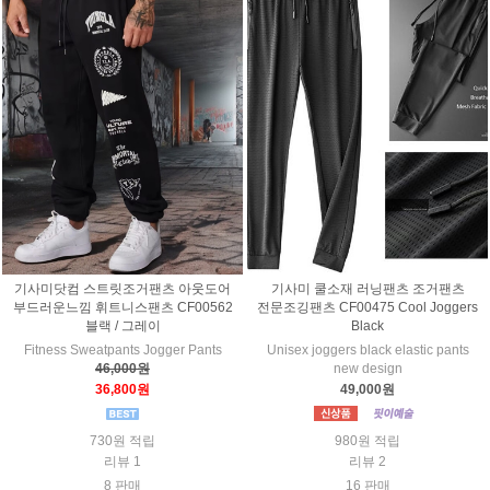
기사미닷컴 스트릿조거팬츠 아웃도어
기사미 쿨소재 러닝팬츠 조거팬츠
부드러운느낌 휘트니스팬츠 CF00562
전문조깅팬츠 CF00475 Cool Joggers
블랙 / 그레이
Black
Fitness Sweatpants Jogger Pants
Unisex joggers black elastic pants
46,000원
new design
36,800원
49,000원
730원 적립
980원 적립
리뷰 1
리뷰 2
8 판매
16 판매