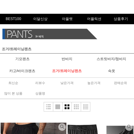
BEST100
이달신상
아울렛
어플릭션
상품후기
조거/트레이닝팬츠
기모팬츠
반바지
스트릿바지/청바지
카고/바이크팬츠
조거/트레이닝팬츠
속옷
최신순
리뷰수
낮은가격
높은가격
판매순위
많이 본 상품
상품명