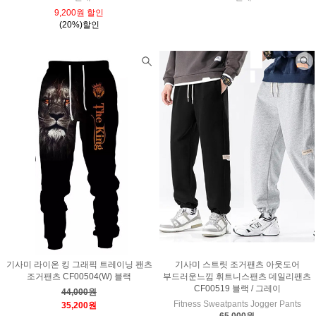
9,200원 할인
(20%)할인
기사미 라이온 킹 그래픽 트레이닝 팬츠
기사미 스트릿 조거팬츠 아웃도어
조거팬츠 CF00504(W) 블랙
부드러운느낌 휘트니스팬츠 데일리팬츠
CF00519 블랙 / 그레이
44,000원
Fitness Sweatpants Jogger Pants
35,200원
65,000원