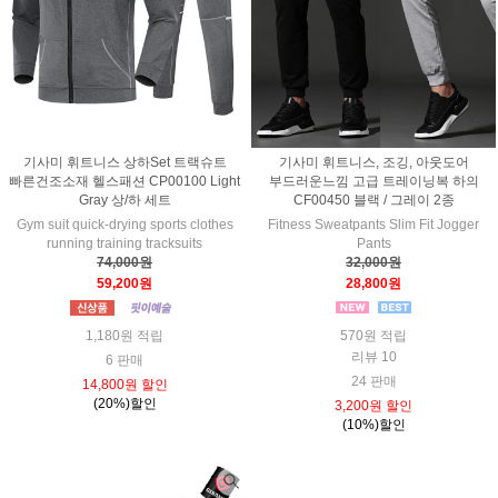
기사미 휘트니스 상하Set 트랙슈트
기사미 휘트니스, 조깅, 아웃도어
빠른건조소재 헬스패션 CP00100 Light
부드러운느낌 고급 트레이닝복 하의
Gray 상/하 세트
CF00450 블랙 / 그레이 2종
Gym suit quick-drying sports clothes
Fitness Sweatpants Slim Fit Jogger
running training tracksuits
Pants
74,000원
32,000원
59,200원
28,800원
1,180원 적립
570원 적립
리뷰 10
6 판매
24 판매
14,800원 할인
(20%)할인
3,200원 할인
(10%)할인