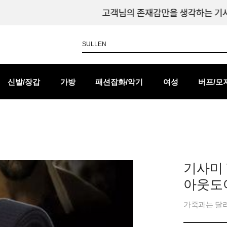
신발/장갑
가방
패션잡화/악기
여성
버프/모
기사미 
아웃도어
가죽과는 달리