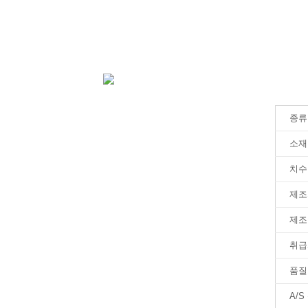
종류
소재
치수
제조
제조
취급
품질
A/