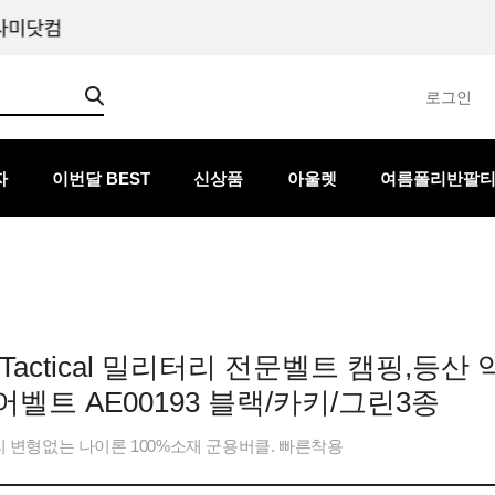
로그인
자
이번달 BEST
신상품
아울렛
여름폴리반팔
Tactical 밀리터리 전문벨트 캠핑,등산
벨트 AE00193 블랙/카키/그린3종
 변형없는 나이론 100%소재 군용버클. 빠른착용