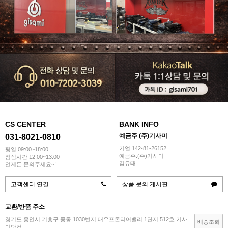
CS CENTER
BANK INFO
예금주 (주)기사미
031-8021-0810
기업 142-81-26152
평일 09:00~18:00
예금주:(주)기사미
점심시간 12:00~13:00
김유태
언제든 문의주세요~!
고객센터 연결
상품 문의 게시판
교환/반품 주소
경기도 용인시 기흥구 중동 1030번지 대우프론티어밸리 1단지 512호 기사
배송조회
미닷컴