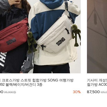
 크로스가방 스트릿 힙합가방 SONG 여행가방
기사미 개성
092 블랙/베이지/버건디 3종
컬가방 AC0010
00
30%
87,500
35,000원
125,