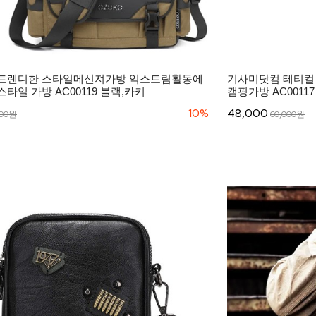
트렌디한 스타일메신져가방 익스트림활동에
기사미닷컴 테티컬
타일 가방 AC00119 블랙,카키
캠핑가방 AC00117
10%
48,000
000원
60,000원