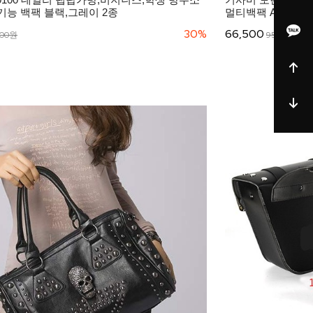
기능 백팩 블랙,그레이 2종
멀티백팩 AC0009
30%
66,500
000원
95,000원