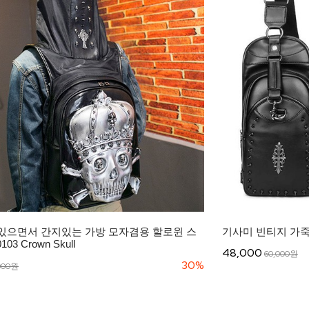
있으면서 간지있는 가방 모자겸용 할로윈 스
기사미 빈티지 가죽
3 Crown Skull
48,000
60,000원
30%
000원