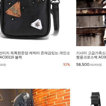
빈티지 독특한문양 캐릭터 존재감있는 개인소
기사미 고급가죽소
C00116 블랙
행용크로스백 AC00
10%
58,500
000원
65,000원