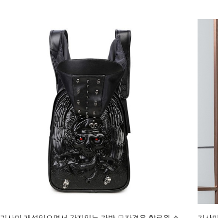
기사미 개성있으면서 간지있는 가방 모자겸용 할로윈 스
기사미