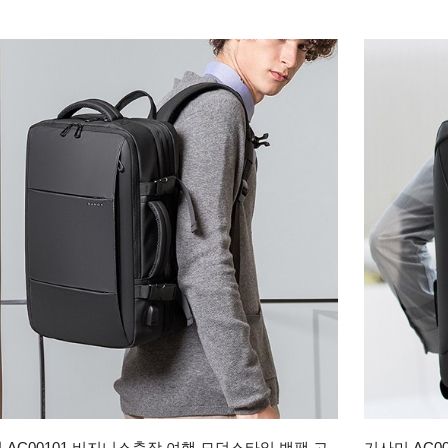
 AC00101 비지니스출장,여행 모던스타일 백팩,고
기사미 AC0