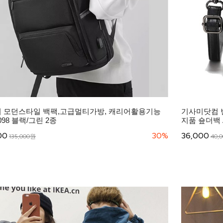
 모던스타일 백팩,고급멀티가방, 캐리어활용기능
기사미닷컴 
098 블랙/그린 2종
지품 숖더백 A
00
30%
36,000
135,000원
40,