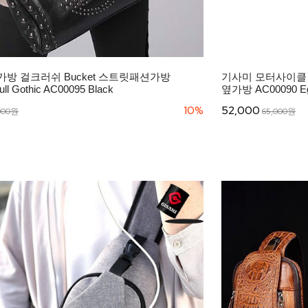
방 걸크러쉬 Bucket 스트릿패션가방
기사미 모터사이클
ll Gothic AC00095 Black
옆가방 AC00090 Egl
10%
52,000
000원
65,000원