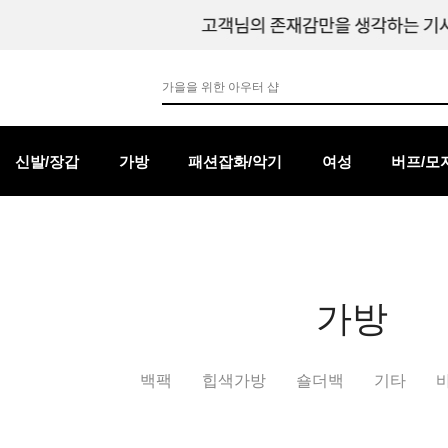
신발/장갑
가방
패션잡화/악기
여성
버프/모
가방
백팩
힙색가방
숄더백
기타