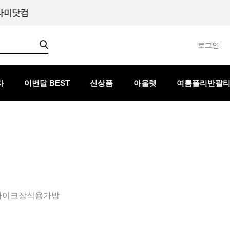
로그인
자
이번달 BEST
신상품
아울렛
여름폴리반팔
바이크장식용가방