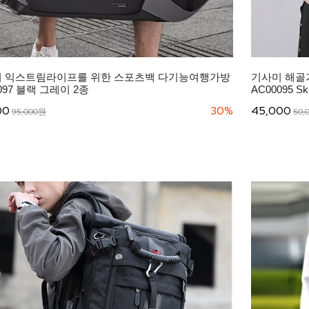
 익스트림라이프를 위한 스포츠백 다기능여행가방
기사미 해골가
097 블랙 그레이 2종
AC00095 Sku
00
30%
45,000
95,000원
50,