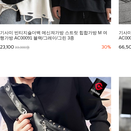
기사미 빈티지숄더백 메신져가방 스트릿 힙합가방 M 여
기사미
행가방 AC00091 블랙/그레이/그린 3종
AC00
23,100
30%
66,5
33,000원