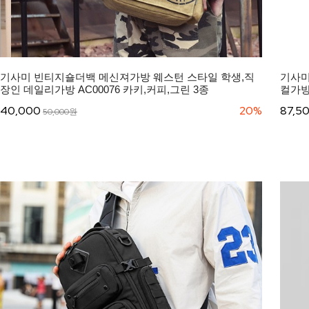
기사미 빈티지숄더백 메신져가방 웨스턴 스타일 학생,직
기사미
장인 데일리가방 AC00076 카키,커피,그린 3종
컬가방 
40,000
20%
87,5
50,000원