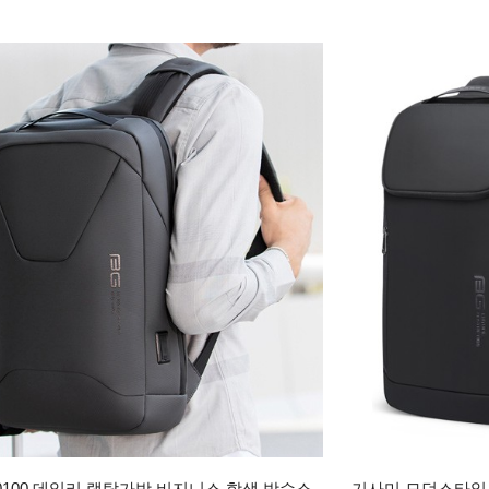
0100 데일리 랩탑가방,비지니스,학생 방수소
기사미 모던스타일 