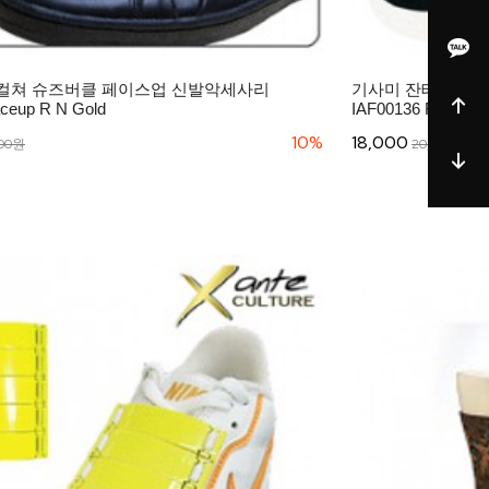
컬쳐 슈즈버클 페이스업 신발악세사리
기사미 잔테컬쳐 
ceup R N Gold
IAF00136 Faceup B
10%
18,000
000원
20,000원