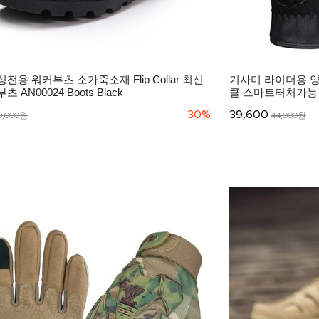
전용 워커부츠 소가죽소재 Flip Collar 최신
기사미 라이더용 
AN00024 Boots Black
클 스마트터처가능 장갑
30%
39,600
0,000원
44,000원