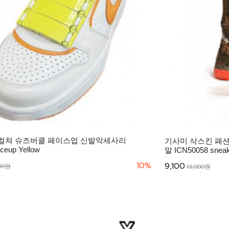
컬쳐 슈즈버클 페이스업 신발악세사리
기사미 삭스킨 패
ceup Yellow
말 ICN50058 sneak
10%
9,100
00원
13,000원