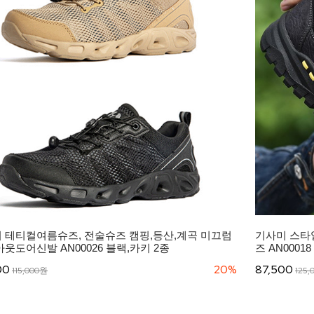
 테티컬여름슈즈, 전술슈즈 캠핑,등산,계곡 미끄럼
기사미 스타
아웃도어신발 AN00026 블랙,카키 2종
즈 AN00018 
00
20%
87,500
115,000원
125,