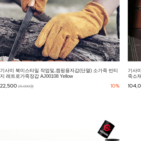
기사미 북미스타일 작업및,캠핑용자갑(단열) 소가죽 빈티
기사미
지 레트로가죽장갑 AJ00108 Yellow
죽소재
22,500
10%
104,
25,000원