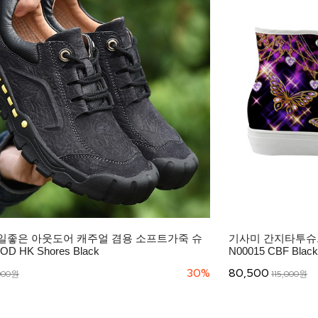
일좋은 아웃도어 캐주얼 겸용 소프트가죽 슈
기사미 간지타투슈
OD HK Shores Black
N00015 CBF Black
30%
80,500
000원
115,000원