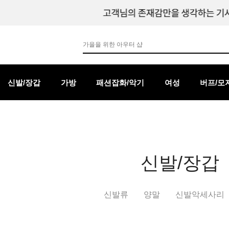
신발/장갑
가방
패션잡화/악기
여성
버프/모
신발/장갑
신발류
양말
신발악세사리