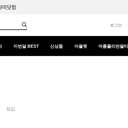
로그인
자
이번달 BEST
신상품
아울렛
여름폴리반팔
장갑