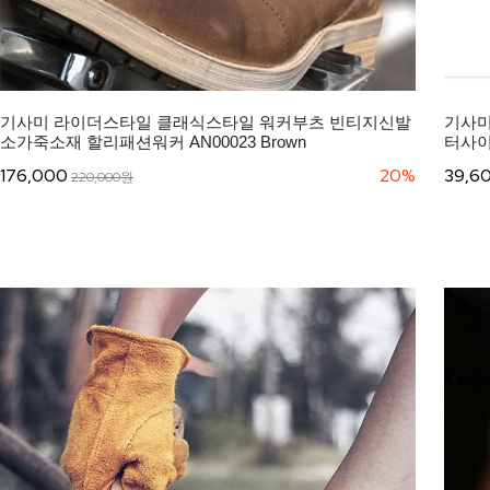
기사미 라이더스타일 클래식스타일 워커부츠 빈티지신발
기사미
소가죽소재 할리패션워커 AN00023 Brown
터사이클
176,000
20%
39,6
220,000원